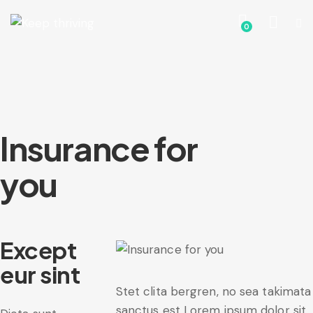
0
Insurance for
you
Except
eur sint
Stet clita bergren, no sea takimata
sanctus est Lorem ipsum dolor sit