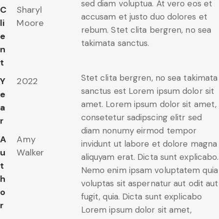
sed diam voluptua. At vero eos et
C
Sharyl
accusam et justo duo dolores et
li
Moore
rebum. Stet clita bergren, no sea
e
takimata sanctus.
n
t
Stet clita bergren, no sea takimata
Y
2022
sanctus est Lorem ipsum dolor sit
e
amet. Lorem ipsum dolor sit amet,
a
consetetur sadipscing elitr sed
r
diam nonumy eirmod tempor
A
Amy
invidunt ut labore et dolore magna
u
Walker
aliquyam erat. Dicta sunt explicabo.
t
Nemo enim ipsam voluptatem quia
h
voluptas sit aspernatur aut odit aut
o
fugit, quia. Dicta sunt explicabo
r
Lorem ipsum dolor sit amet,